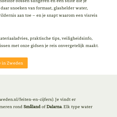
ndeloze bossen slingeren en een stilte die je
vijf kilo 
 daar snoeken van formaat, glashelder water,
 brak, 
ildernis aan toe – en je snapt waarom een visreis
oit 
 verder 
ren een 
materiaaladvies, praktische tips, veiligheidsinfo,
ten elke 
sen met onze gidsen je reis onvergetelijk maakt.
 
e 
e 
e in Zweden
e, 
lstaat en 
ernis.
eden.nl/feiten-en-cijfers). Je vindt er
e meren rond
Småland
of
Dalarna
. Elk type water