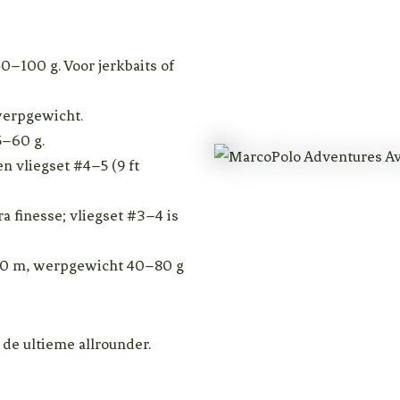
–100 g. Voor jerkbaits of
werpgewicht.
5–60 g.
en vliegset #4–5 (9 ft
a finesse; vliegset #3–4 is
,00 m, werpgewicht 40–80 g
de ultieme allrounder.