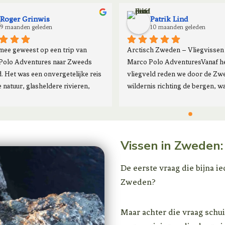
Roger Grinwis
Patrik Lind
9 maanden geleden
10 maanden geleden
mee geweest op een trip van 
Arctisch Zweden – Vliegvissen 
Polo Adventures naar Zweeds 
Marco Polo AdventuresVanaf he
. Het was een onvergetelijke reis 
vliegveld reden we door de Zwe
 natuur, glasheldere rivieren, 
wildernis richting de bergen, wa
s en een geweldig gezelschap.De 
gids ons verwelkomde met een 
at-reis door Lapland was perfect 
diner, goede wijn en verhalen ov
iseerd, super tochten op de 
visserij in de regio. Na een goede
, veel vissen en gezellige 
nachtrust in onze hangmatten w
Vissen in Zweden
 bij het kampvuur.Mark en zijn 
wakker met een stralende zon e
rgden voor een geweldige reis 
kristalhelder, spiegelglad water.
De eerste vraag die bijna i
ntuur en nieuwe vriendschappen 
eerste stop haakte Ross een pra
Zweden?
 moment bijzonder maakte.Een 
vlagzalm bij zijn allereerste wor
e aanrader voor iedereen die op 
perfecte moment in de perfecte
 naar een echt wildernis-avontuur 
omgeving. Later haakte Mark Sm
Maar achter die vraag schui
en (en van vissen in de 
eigenaar van Marco Polo Advent