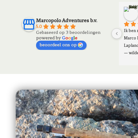
Marcopolo Adventures b.v.
5.0
Ik ben 
Gebaseerd op 3 beoordelingen
powered by
G
o
o
g
l
e
Marco 
beoordeel ons op
Lapland
— wilde
veel vi
floatbo
georgan
rivieren
avonden
team zo
vol avo
die elk
absolut
zoek is
in Zwed