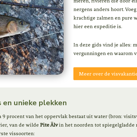
meren, rivieren die door ei
te natuur houdt!)
een enorme bruine forel van ruim 
nergens anders hoort. Voeg
in een klein zijstroompje. De lijn
krachtige zalmen en pure w
maar de aanblik van die vis zal no
vergeten worden.We peddelden
hier een expeditie is.
bij kalm weer, vingen tientallen 
vlagzalmen tot wel 52 cm, verlo
In deze gids vind je alles: 
enorme snoek bij de boot en slo
vergunningen en waarom vis
dag af met gerookte vis, lekkere
drankjes en kampvuren onder d
middernachtzon.Een van de best
Meer over de visvakanti
visavonturen van mijn leven: pur
ongerepte natuur waar de tijd sti
je echt deel uitmaakt van de wild
rs en unieke plekken
9 procent van het oppervlak bestaat uit water (bron: visitsw
ier, van de wilde
Pite Älv
in het noorden tot spiegelgladd
ste vissoorten: