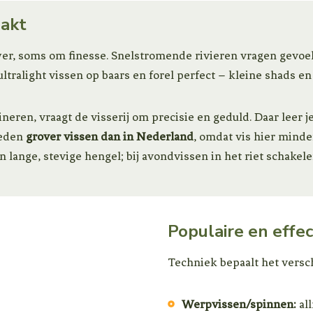
aakt
, soms om finesse. Snelstromende rivieren vragen gevoelig
tralight vissen op baars en forel perfect – kleine shads 
eren, vraagt de visserij om precisie en geduld. Daar leer j
weden
grover vissen dan in Nederland
, omdat vis hier mind
en lange, stevige hengel; bij avondvissen in het riet schakel
Populaire en effe
Techniek bepaalt het verschi
Werpvissen/spinnen:
all