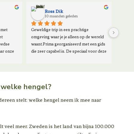
Ross Dik
10 maanden geleden
met 
Geweldige trip in een prachtige 
t 
omgeving waar je je alleen op de wereld 
edse 
waant.Prima georganiseerd met een gids 
ar onze 
die zeer capabel is. De speciaal voor deze 
luxe 
trips gebouwde floatboten varen en 
er de 
vissen zeer comfortabel. Wil je even weg 
 
van de drukte en avontuur in het noorden 
erden we 
van Zweden dan is deze trip zeker een 
: welke hengel?
n 
aanrader!
Bij de 
edereen stelt: welke hengel neem ik mee naar
chtige 
p – het 
 
ulders, 
lt veel meer. Zweden is het land van bijna 100.000
ures, 